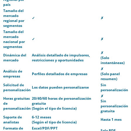
país
Tamaño del
mercado
✓
✗
regional por
segmentos
Tamaño del
mercado
✓
✗
nacional por
segmentos
✗
Dinámica del
Análisis detallado de impulsores,
(Solo
mercado
restricciones y oportunidades
instantáneas)
✗
Análisis de
Perfiles detallados de empresas
(Solo panel
empresas
resumen)
Solicitud de
Sin
Los datos pueden personalizarse
personalización
personalización
✗
Horas gratuitas
20/40/60 horas de personalización
Sin
de
gratuita
personalización
personalización
(Según el tipo de licencia)
gratuita
Soporte de
6-12 meses
Hasta 1 mes
analistas
(Según el tipo de licencia)
Formato de
Excel/PDF/PPT
Solo PDF