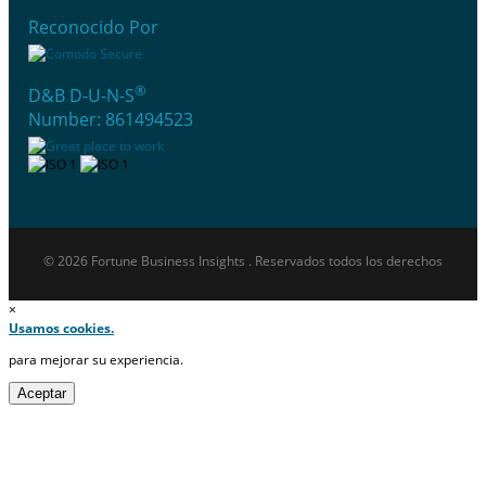
Reconocido Por
®
D&B D-U-N-S
Number: 861494523
© 2026 Fortune Business Insights . Reservados todos los derechos
×
Usamos cookies.
para mejorar su experiencia.
Aceptar