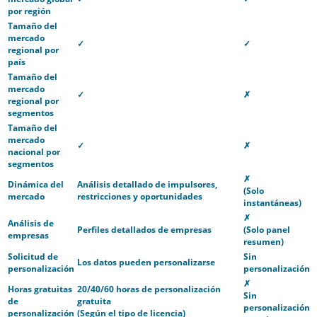
por región
Tamaño del
mercado
✓
✓
regional por
país
Tamaño del
mercado
✓
✗
regional por
segmentos
Tamaño del
mercado
✓
✗
nacional por
segmentos
✗
Dinámica del
Análisis detallado de impulsores,
(Solo
mercado
restricciones y oportunidades
instantáneas)
✗
Análisis de
Perfiles detallados de empresas
(Solo panel
empresas
resumen)
Solicitud de
Sin
Los datos pueden personalizarse
personalización
personalización
✗
Horas gratuitas
20/40/60 horas de personalización
Sin
de
gratuita
personalización
personalización
(Según el tipo de licencia)