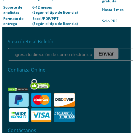
gratuita
Soporte de
6-12 meses
Hasta 1 mes
analistas
(Según el tipo de licencia)
Formato de
Excel/PDF/PPT
Solo PDF
entrega
(Según el tipo de licencia)
Suscríbete al Boletín
Enviar
Confianza Online
Contáctanos