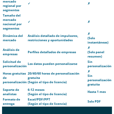
mercado
✓
✗
regional por
segmentos
Tamaño del
mercado
✓
✗
nacional por
segmentos
✗
Dinámica del
Análisis detallado de impulsores,
(Solo
mercado
restricciones y oportunidades
instantáneas)
✗
Análisis de
Perfiles detallados de empresas
(Solo panel
empresas
resumen)
Solicitud de
Sin
Los datos pueden personalizarse
personalización
personalización
✗
Horas gratuitas
20/40/60 horas de personalización
Sin
de
gratuita
personalización
personalización
(Según el tipo de licencia)
gratuita
Soporte de
6-12 meses
Hasta 1 mes
analistas
(Según el tipo de licencia)
Formato de
Excel/PDF/PPT
Solo PDF
entrega
(Según el tipo de licencia)