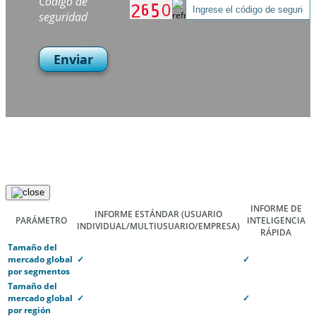
Código de
seguridad
Enviar
INFORME DE
INFORME ESTÁNDAR
(USUARIO
PARÁMETRO
INTELIGENCIA
INDIVIDUAL/MULTIUSUARIO/EMPRESA)
RÁPIDA
Tamaño del
mercado global
✓
✓
por segmentos
Tamaño del
mercado global
✓
✓
por región