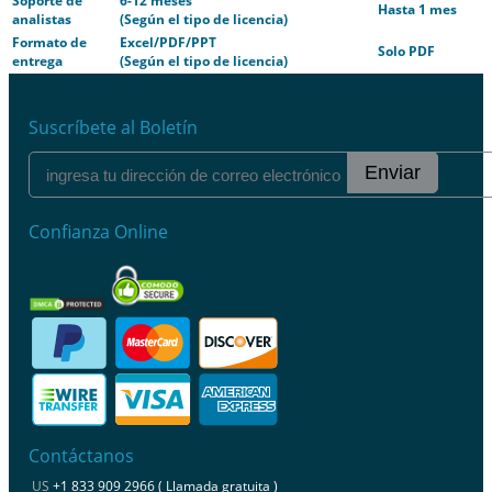
Soporte de
6-12 meses
Hasta 1 mes
analistas
(Según el tipo de licencia)
Formato de
Excel/PDF/PPT
Solo PDF
entrega
(Según el tipo de licencia)
Suscríbete al Boletín
Enviar
Confianza Online
Contáctanos
US
+1 833 909 2966 ( Llamada gratuita )