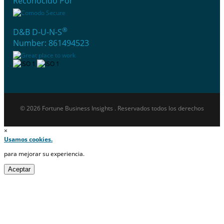
Reconocido Por
®
D&B D-U-N-S
Number: 861494523
© 2026 Fortune Business Insights . Reservados todos los derechos
×
Usamos cookies.
para mejorar su experiencia.
Aceptar