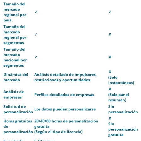
Tamaño del
mercado
✓
✓
regional por
país
Tamaño del
mercado
✓
✗
regional por
segmentos
Tamaño del
mercado
✓
✗
nacional por
segmentos
✗
Dinámica del
Análisis detallado de impulsores,
(Solo
mercado
restricciones y oportunidades
instantáneas)
✗
Análisis de
Perfiles detallados de empresas
(Solo panel
empresas
resumen)
Solicitud de
Sin
Los datos pueden personalizarse
personalización
personalización
✗
Horas gratuitas
20/40/60 horas de personalización
Sin
de
gratuita
personalización
personalización
(Según el tipo de licencia)
gratuita