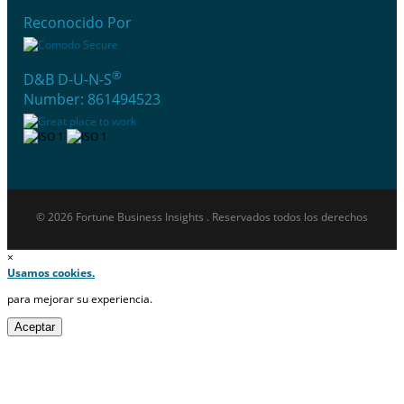
Reconocido Por
®
D&B D-U-N-S
Number: 861494523
© 2026 Fortune Business Insights . Reservados todos los derechos
×
Usamos cookies.
para mejorar su experiencia.
Aceptar