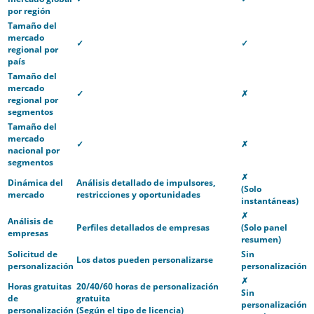
por región
Tamaño del
mercado
✓
✓
regional por
país
Tamaño del
mercado
✓
✗
regional por
segmentos
Tamaño del
mercado
✓
✗
nacional por
segmentos
✗
Dinámica del
Análisis detallado de impulsores,
(Solo
mercado
restricciones y oportunidades
instantáneas)
✗
Análisis de
Perfiles detallados de empresas
(Solo panel
empresas
resumen)
Solicitud de
Sin
Los datos pueden personalizarse
personalización
personalización
✗
Horas gratuitas
20/40/60 horas de personalización
Sin
de
gratuita
personalización
personalización
(Según el tipo de licencia)