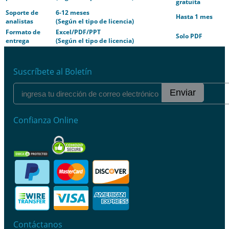
gratuita
Soporte de
6-12 meses
Hasta 1 mes
analistas
(Según el tipo de licencia)
Formato de
Excel/PDF/PPT
Solo PDF
entrega
(Según el tipo de licencia)
Suscríbete al Boletín
Enviar
Confianza Online
Contáctanos