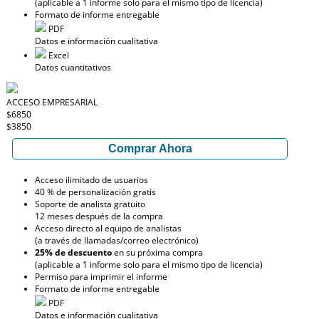
(aplicable a 1 informe solo para el mismo tipo de licencia)
Formato de informe entregable
PDF
Datos e información cualitativa
Excel
Datos cuantitativos
ACCESO EMPRESARIAL
$6850
$3850
Comprar Ahora
Acceso ilimitado de usuarios
40 % de personalización gratis
Soporte de analista gratuito
12 meses después de la compra
Acceso directo al equipo de analistas
(a través de llamadas/correo electrónico)
25% de descuento
en su próxima compra
(aplicable a 1 informe solo para el mismo tipo de licencia)
Permiso para imprimir el informe
Formato de informe entregable
PDF
Datos e información cualitativa