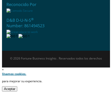
Reconocido Por
®
D&B D-U-N-S
Number: 861494523
© 2026 Fortune Business Insights . Reservados todos los derechos
×
Usamos cookies.
para mejorar su experiencia.
Aceptar