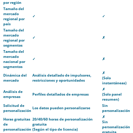
por región
Tamaño del
mercado
✓
✓
regional por
país
Tamaño del
mercado
✓
✗
regional por
segmentos
Tamaño del
mercado
✓
✗
nacional por
segmentos
✗
Dinámica del
Análisis detallado de impulsores,
(Solo
mercado
restricciones y oportunidades
instantáneas)
✗
Análisis de
Perfiles detallados de empresas
(Solo panel
empresas
resumen)
Solicitud de
Sin
Los datos pueden personalizarse
personalización
personalización
✗
Horas gratuitas
20/40/60 horas de personalización
Sin
de
gratuita
personalización
personalización
(Según el tipo de licencia)
gratuita