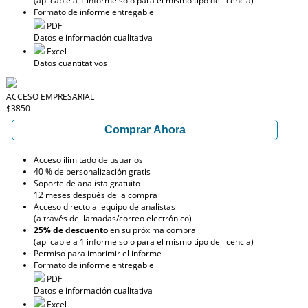
(aplicable a 1 informe solo para el mismo tipo de licencia)
Formato de informe entregable
PDF
Datos e información cualitativa
Excel
Datos cuantitativos
ACCESO EMPRESARIAL
$3850
Comprar Ahora
Acceso ilimitado de usuarios
40 % de personalización gratis
Soporte de analista gratuito
12 meses después de la compra
Acceso directo al equipo de analistas
(a través de llamadas/correo electrónico)
25% de descuento
en su próxima compra
(aplicable a 1 informe solo para el mismo tipo de licencia)
Permiso para imprimir el informe
Formato de informe entregable
PDF
Datos e información cualitativa
Excel