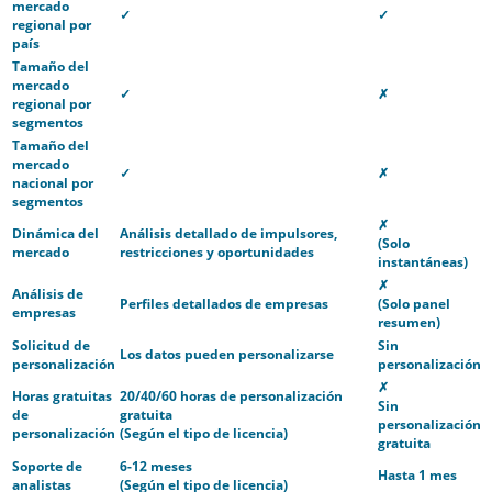
mercado
✓
✓
regional por
país
Tamaño del
mercado
✓
✗
regional por
segmentos
Tamaño del
mercado
✓
✗
nacional por
segmentos
✗
Dinámica del
Análisis detallado de impulsores,
(Solo
mercado
restricciones y oportunidades
instantáneas)
✗
Análisis de
Perfiles detallados de empresas
(Solo panel
empresas
resumen)
Solicitud de
Sin
Los datos pueden personalizarse
personalización
personalización
✗
Horas gratuitas
20/40/60 horas de personalización
Sin
de
gratuita
personalización
personalización
(Según el tipo de licencia)
gratuita
Soporte de
6-12 meses
Hasta 1 mes
analistas
(Según el tipo de licencia)