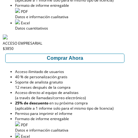
(aplicable a 1 informe solo para el mismo tipo de licencia)
Formato de informe entregable
PDF
Datos e información cualitativa
Excel
Datos cuantitativos
ACCESO EMPRESARIAL
$3850
Comprar Ahora
Acceso ilimitado de usuarios
40 % de personalización gratis
Soporte de analista gratuito
12 meses después de la compra
Acceso directo al equipo de analistas
(a través de llamadas/correo electrónico)
25% de descuento
en su próxima compra
(aplicable a 1 informe solo para el mismo tipo de licencia)
Permiso para imprimir el informe
Formato de informe entregable
PDF
Datos e información cualitativa
Excel