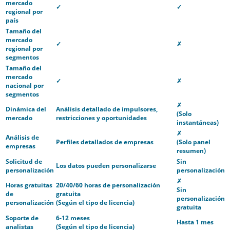
mercado
✓
✓
regional por
país
Tamaño del
mercado
✓
✗
regional por
segmentos
Tamaño del
mercado
✓
✗
nacional por
segmentos
✗
Dinámica del
Análisis detallado de impulsores,
(Solo
mercado
restricciones y oportunidades
instantáneas)
✗
Análisis de
Perfiles detallados de empresas
(Solo panel
empresas
resumen)
Solicitud de
Sin
Los datos pueden personalizarse
personalización
personalización
✗
Horas gratuitas
20/40/60 horas de personalización
Sin
de
gratuita
personalización
personalización
(Según el tipo de licencia)
gratuita
Soporte de
6-12 meses
Hasta 1 mes
analistas
(Según el tipo de licencia)