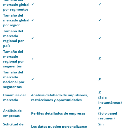
mercado global
✓
✓
por segmentos
Tamaño del
mercado global
✓
✓
por región
Tamaño del
mercado
✓
✓
regional por
país
Tamaño del
mercado
✓
✗
regional por
segmentos
Tamaño del
mercado
✓
✗
nacional por
segmentos
✗
Dinámica del
Análisis detallado de impulsores,
(Solo
mercado
restricciones y oportunidades
instantáneas)
✗
Análisis de
Perfiles detallados de empresas
(Solo panel
empresas
resumen)
Solicitud de
Sin
Los datos pueden personalizarse