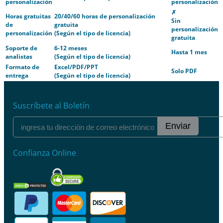
personalización
personalización
✗
Horas gratuitas
20/40/60 horas de personalización
Sin
de
gratuita
personalización
personalización
(Según el tipo de licencia)
gratuita
Soporte de
6-12 meses
Hasta 1 mes
analistas
(Según el tipo de licencia)
Formato de
Excel/PDF/PPT
Solo PDF
entrega
(Según el tipo de licencia)
Suscríbete al Boletín
Enviar
Confianza Online