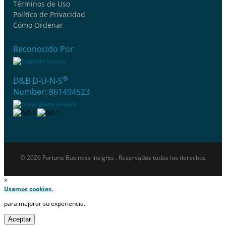
Términos de Uso
Política de Privacidad
Cómo Ordenar
Reconocido Por
®
D&B D-U-N-S
Number: 861494523
© 2026 Fortune Business Insights . Reservados todos los derechos
×
Usamos cookies.
para mejorar su experiencia.
Aceptar