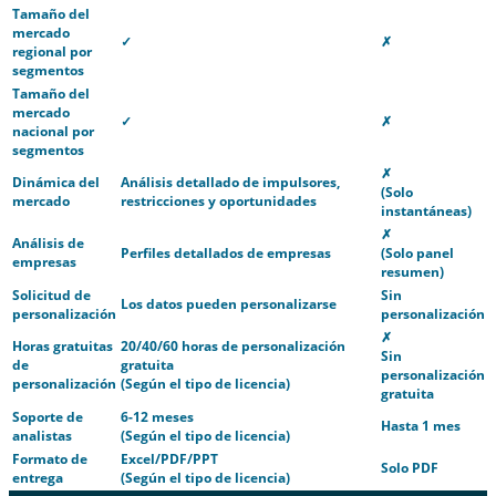
Tamaño del
mercado
✓
✗
regional por
segmentos
Tamaño del
mercado
✓
✗
nacional por
segmentos
✗
Dinámica del
Análisis detallado de impulsores,
(Solo
mercado
restricciones y oportunidades
instantáneas)
✗
Análisis de
Perfiles detallados de empresas
(Solo panel
empresas
resumen)
Solicitud de
Sin
Los datos pueden personalizarse
personalización
personalización
✗
Horas gratuitas
20/40/60 horas de personalización
Sin
de
gratuita
personalización
personalización
(Según el tipo de licencia)
gratuita
Soporte de
6-12 meses
Hasta 1 mes
analistas
(Según el tipo de licencia)
Formato de
Excel/PDF/PPT
Solo PDF
entrega
(Según el tipo de licencia)