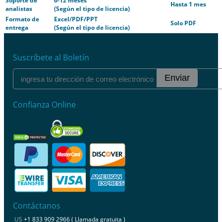
Soporte de
6-12 meses
Hasta 1 mes
analistas
(Según el tipo de licencia)
Formato de
Excel/PDF/PPT
Solo PDF
entrega
(Según el tipo de licencia)
Suscríbete al Boletín
Enviar
Confianza Online
Contáctanos
US
+1 833 909 2966 ( Llamada gratuita )