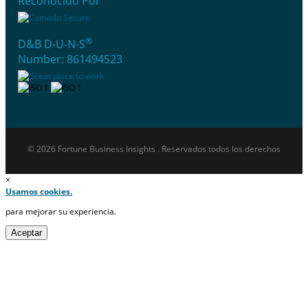
Reconocido Por
®
D&B D-U-N-S
Number: 861494523
© 2026 Fortune Business Insights . Reservados todos los derechos
×
Usamos cookies.
para mejorar su experiencia.
Aceptar