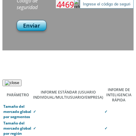
Código de
seguridad
Enviar
INFORME DE
INFORME ESTÁNDAR
(USUARIO
PARÁMETRO
INTELIGENCIA
INDIVIDUAL/MULTIUSUARIO/EMPRESA)
RÁPIDA
Tamaño del
mercado global
✓
✓
por segmentos
Tamaño del
mercado global
✓
✓
por región