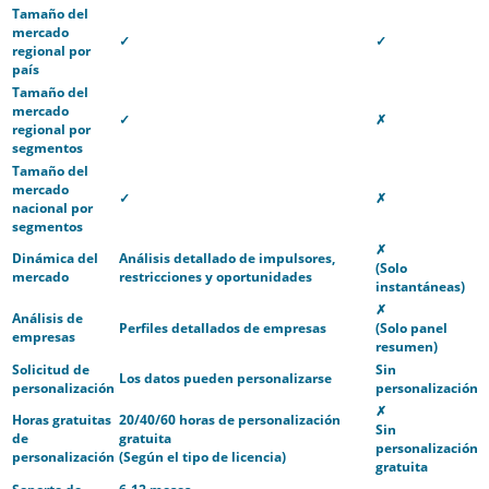
Tamaño del
mercado
✓
✓
regional por
país
Tamaño del
mercado
✓
✗
regional por
segmentos
Tamaño del
mercado
✓
✗
nacional por
segmentos
✗
Dinámica del
Análisis detallado de impulsores,
(Solo
mercado
restricciones y oportunidades
instantáneas)
✗
Análisis de
Perfiles detallados de empresas
(Solo panel
empresas
resumen)
Solicitud de
Sin
Los datos pueden personalizarse
personalización
personalización
✗
Horas gratuitas
20/40/60 horas de personalización
Sin
de
gratuita
personalización
personalización
(Según el tipo de licencia)
gratuita