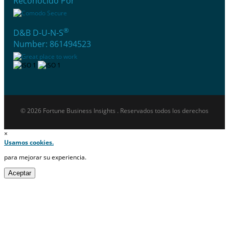
Reconocido Por
®
D&B D-U-N-S
Number: 861494523
© 2026 Fortune Business Insights . Reservados todos los derechos
×
Usamos cookies.
para mejorar su experiencia.
Aceptar