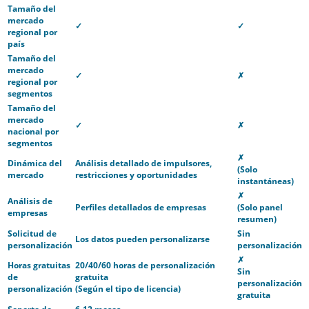
Tamaño del
mercado
✓
✓
regional por
país
Tamaño del
mercado
✓
✗
regional por
segmentos
Tamaño del
mercado
✓
✗
nacional por
segmentos
✗
Dinámica del
Análisis detallado de impulsores,
(Solo
mercado
restricciones y oportunidades
instantáneas)
✗
Análisis de
Perfiles detallados de empresas
(Solo panel
empresas
resumen)
Solicitud de
Sin
Los datos pueden personalizarse
personalización
personalización
✗
Horas gratuitas
20/40/60 horas de personalización
Sin
de
gratuita
personalización
personalización
(Según el tipo de licencia)
gratuita