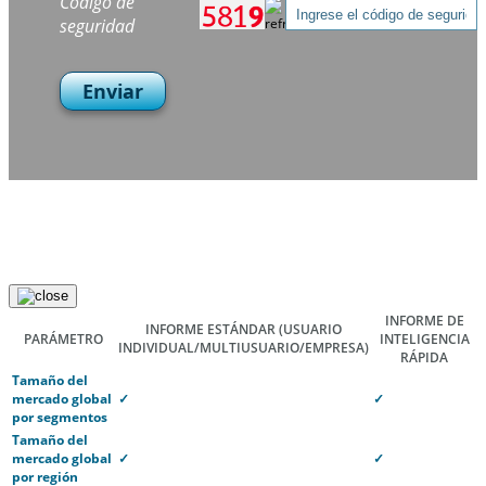
Código de
seguridad
Enviar
INFORME DE
INFORME ESTÁNDAR
(USUARIO
PARÁMETRO
INTELIGENCIA
INDIVIDUAL/MULTIUSUARIO/EMPRESA)
RÁPIDA
Tamaño del
mercado global
✓
✓
por segmentos
Tamaño del
mercado global
✓
✓
por región