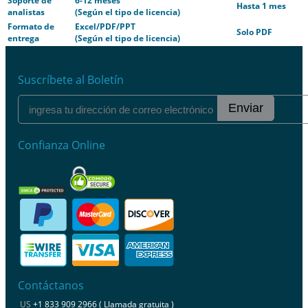
Soporte de
6-12 meses
Hasta 1 mes
analistas
(Según el tipo de licencia)
Formato de
Excel/PDF/PPT
Solo PDF
entrega
(Según el tipo de licencia)
Suscríbete al Boletín
Enviar
Confianza Online
Contáctanos
US
+1 833 909 2966 ( Llamada gratuita )