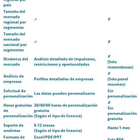
país
Tamaño del
mercado
✓
✗
regional por
segmentos
Tamaño del
mercado
✓
✗
nacional por
segmentos
✗
Dinámica del
Análisis detallado de impulsores,
(Solo
mercado
restricciones y oportunidades
instantáneas)
✗
Análisis de
Perfiles detallados de empresas
(Solo panel
empresas
resumen)
Solicitud de
Sin
Los datos pueden personalizarse
personalización
personalización
✗
Horas gratuitas
20/40/60 horas de personalización
Sin
de
gratuita
personalización
personalización
(Según el tipo de licencia)
gratuita
Soporte de
6-12 meses
Hasta 1 mes
analistas
(Según el tipo de licencia)
Formato de
Excel/PDF/PPT
Solo PDF