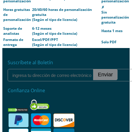
personalización
personalización
✗
Horas gratuitas
20/40/60 horas de personalización
Sin
de
gratuita
personalización
personalización
(Según el tipo de licencia)
gratuita
Soporte de
6-12 meses
Hasta 1 mes
analistas
(Según el tipo de licencia)
Formato de
Excel/PDF/PPT
Solo PDF
entrega
(Según el tipo de licencia)
Suscríbete al Boletín
Enviar
Confianza Online