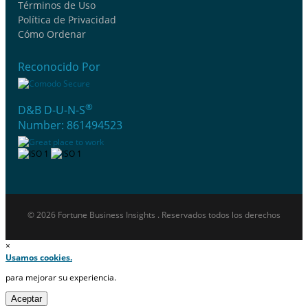
Términos de Uso
Política de Privacidad
Cómo Ordenar
Reconocido Por
®
D&B D-U-N-S
Number: 861494523
© 2026 Fortune Business Insights . Reservados todos los derechos
×
Usamos cookies.
para mejorar su experiencia.
Aceptar