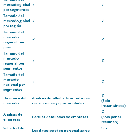
mercado global
✓
✓
por segmentos
Tamaño del
mercado global
✓
✓
por región
Tamaño del
mercado
✓
✓
regional por
país
Tamaño del
mercado
✓
✗
regional por
segmentos
Tamaño del
mercado
✓
✗
nacional por
segmentos
✗
Dinámica del
Análisis detallado de impulsores,
(Solo
mercado
restricciones y oportunidades
instantáneas)
✗
Análisis de
Perfiles detallados de empresas
(Solo panel
empresas
resumen)
Solicitud de
Sin
Los datos pueden personalizarse