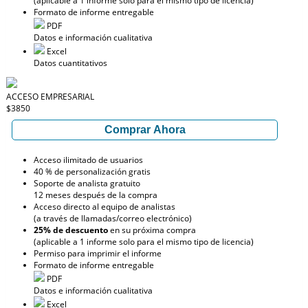
(aplicable a 1 informe solo para el mismo tipo de licencia)
Formato de informe entregable
PDF
Datos e información cualitativa
Excel
Datos cuantitativos
ACCESO EMPRESARIAL
$3850
Comprar Ahora
Acceso ilimitado de usuarios
40 % de personalización gratis
Soporte de analista gratuito
12 meses después de la compra
Acceso directo al equipo de analistas
(a través de llamadas/correo electrónico)
25% de descuento
en su próxima compra
(aplicable a 1 informe solo para el mismo tipo de licencia)
Permiso para imprimir el informe
Formato de informe entregable
PDF
Datos e información cualitativa
Excel