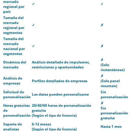
mercado
✓
✓
regional por
país
Tamaño del
mercado
✓
✗
regional por
segmentos
Tamaño del
mercado
✓
✗
nacional por
segmentos
✗
Dinámica del
Análisis detallado de impulsores,
(Solo
mercado
restricciones y oportunidades
instantáneas)
✗
Análisis de
Perfiles detallados de empresas
(Solo panel
empresas
resumen)
Solicitud de
Sin
Los datos pueden personalizarse
personalización
personalización
✗
Horas gratuitas
20/40/60 horas de personalización
Sin
de
gratuita
personalización
personalización
(Según el tipo de licencia)
gratuita
Soporte de
6-12 meses
Hasta 1 mes
analistas
(Según el tipo de licencia)