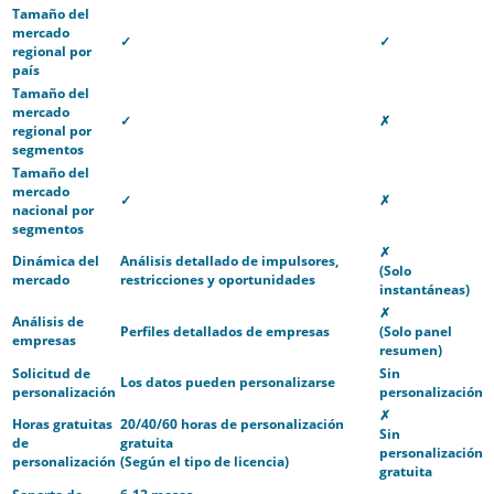
Tamaño del
mercado
✓
✓
regional por
país
Tamaño del
mercado
✓
✗
regional por
segmentos
Tamaño del
mercado
✓
✗
nacional por
segmentos
✗
Dinámica del
Análisis detallado de impulsores,
(Solo
mercado
restricciones y oportunidades
instantáneas)
✗
Análisis de
Perfiles detallados de empresas
(Solo panel
empresas
resumen)
Solicitud de
Sin
Los datos pueden personalizarse
personalización
personalización
✗
Horas gratuitas
20/40/60 horas de personalización
Sin
de
gratuita
personalización
personalización
(Según el tipo de licencia)
gratuita