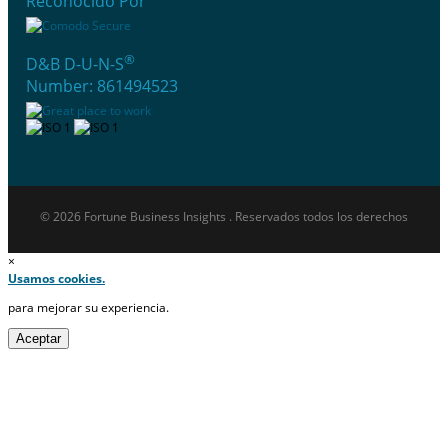
Reconocido Por
®
D&B D-U-N-S
Number: 861494523
© 2026 Fortune Business Insights . Reservados todos los derechos
×
Usamos cookies.
para mejorar su experiencia.
Aceptar