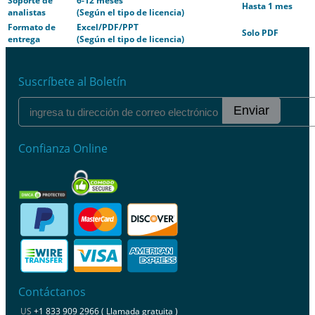
Soporte de
6-12 meses
Hasta 1 mes
analistas
(Según el tipo de licencia)
Formato de
Excel/PDF/PPT
Solo PDF
entrega
(Según el tipo de licencia)
Suscríbete al Boletín
Enviar
Confianza Online
Contáctanos
US
+1 833 909 2966 ( Llamada gratuita )