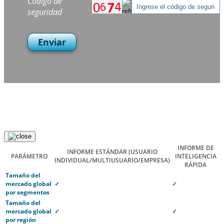
Código de
seguridad
Enviar
INFORME DE
INFORME ESTÁNDAR
(USUARIO
PARÁMETRO
INTELIGENCIA
INDIVIDUAL/MULTIUSUARIO/EMPRESA)
RÁPIDA
Tamaño del
mercado global
✓
✓
por segmentos
Tamaño del
mercado global
✓
✓
por región