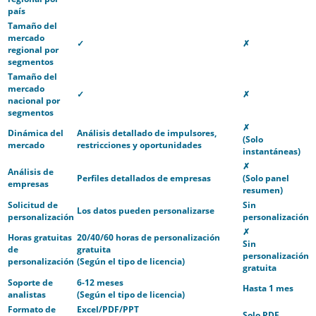
país
Tamaño del
mercado
✓
✗
regional por
segmentos
Tamaño del
mercado
✓
✗
nacional por
segmentos
✗
Dinámica del
Análisis detallado de impulsores,
(Solo
mercado
restricciones y oportunidades
instantáneas)
✗
Análisis de
Perfiles detallados de empresas
(Solo panel
empresas
resumen)
Solicitud de
Sin
Los datos pueden personalizarse
personalización
personalización
✗
Horas gratuitas
20/40/60 horas de personalización
Sin
de
gratuita
personalización
personalización
(Según el tipo de licencia)
gratuita
Soporte de
6-12 meses
Hasta 1 mes
analistas
(Según el tipo de licencia)
Formato de
Excel/PDF/PPT
Solo PDF