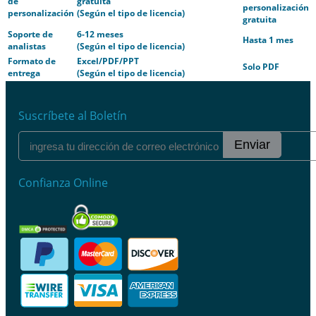
de
gratuita
personalización
personalización
(Según el tipo de licencia)
gratuita
Soporte de
6-12 meses
Hasta 1 mes
analistas
(Según el tipo de licencia)
Formato de
Excel/PDF/PPT
Solo PDF
entrega
(Según el tipo de licencia)
Suscríbete al Boletín
Enviar
Confianza Online