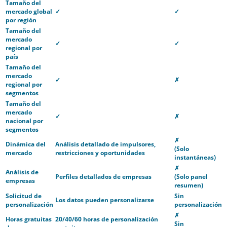
Tamaño del
mercado global
✓
✓
por región
Tamaño del
mercado
✓
✓
regional por
país
Tamaño del
mercado
✓
✗
regional por
segmentos
Tamaño del
mercado
✓
✗
nacional por
segmentos
✗
Dinámica del
Análisis detallado de impulsores,
(Solo
mercado
restricciones y oportunidades
instantáneas)
✗
Análisis de
Perfiles detallados de empresas
(Solo panel
empresas
resumen)
Solicitud de
Sin
Los datos pueden personalizarse
personalización
personalización
✗
Horas gratuitas
20/40/60 horas de personalización
Sin