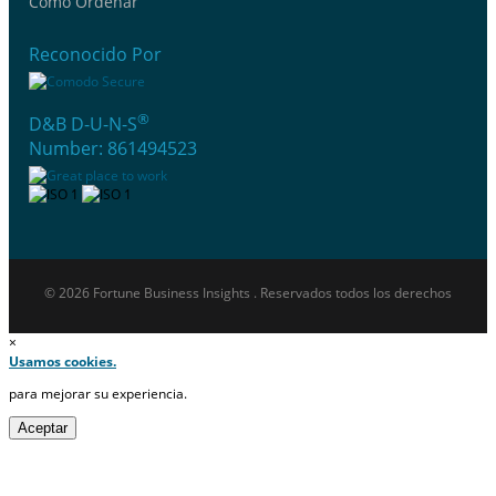
Cómo Ordenar
Reconocido Por
®
D&B D-U-N-S
Number: 861494523
© 2026 Fortune Business Insights . Reservados todos los derechos
×
Usamos cookies.
para mejorar su experiencia.
Aceptar