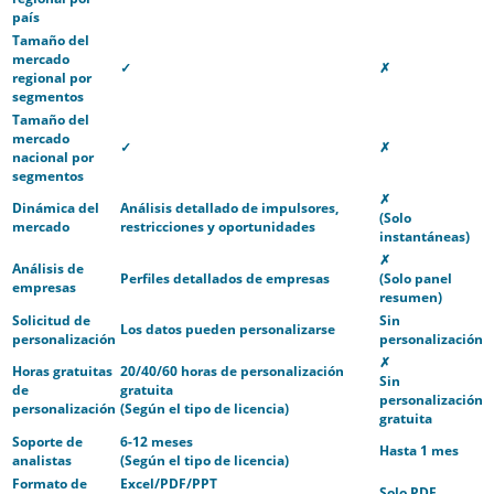
país
Tamaño del
mercado
✓
✗
regional por
segmentos
Tamaño del
mercado
✓
✗
nacional por
segmentos
✗
Dinámica del
Análisis detallado de impulsores,
(Solo
mercado
restricciones y oportunidades
instantáneas)
✗
Análisis de
Perfiles detallados de empresas
(Solo panel
empresas
resumen)
Solicitud de
Sin
Los datos pueden personalizarse
personalización
personalización
✗
Horas gratuitas
20/40/60 horas de personalización
Sin
de
gratuita
personalización
personalización
(Según el tipo de licencia)
gratuita
Soporte de
6-12 meses
Hasta 1 mes
analistas
(Según el tipo de licencia)
Formato de
Excel/PDF/PPT
Solo PDF