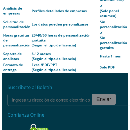
✗
Análisis de
Perfiles detallados de empresas
(Solo panel
empresas
resumen)
Solicitud de
Sin
Los datos pueden personalizarse
personalización
personalización
✗
Horas gratuitas
20/40/60 horas de personalización
Sin
de
gratuita
personalización
personalización
(Según el tipo de licencia)
gratuita
Soporte de
6-12 meses
Hasta 1 mes
analistas
(Según el tipo de licencia)
Formato de
Excel/PDF/PPT
Solo PDF
entrega
(Según el tipo de licencia)
Suscríbete al Boletín
Enviar
Confianza Online