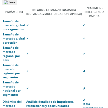
INFORME DE
INFORME ESTÁNDAR
(USUARIO
PARÁMETRO
INTELIGENCIA
INDIVIDUAL/MULTIUSUARIO/EMPRESA)
RÁPIDA
Tamaño del
mercado global
✓
✓
por segmentos
Tamaño del
mercado global
✓
✓
por región
Tamaño del
mercado
✓
✓
regional por
país
Tamaño del
mercado
✓
✗
regional por
segmentos
Tamaño del
mercado
✓
✗
nacional por
segmentos
✗
Dinámica del
Análisis detallado de impulsores,
(Solo
mercado
restricciones y oportunidades
instantáneas)