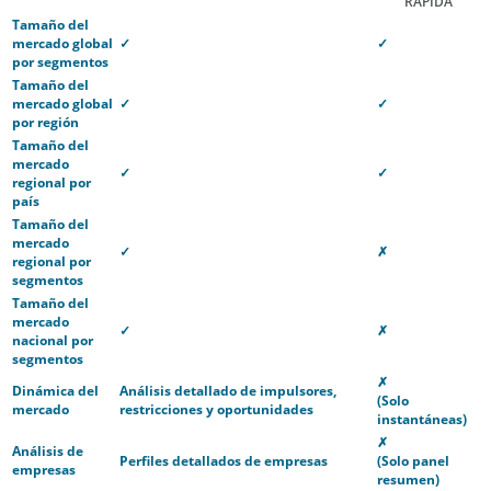
RÁPIDA
Tamaño del
mercado global
✓
✓
por segmentos
Tamaño del
mercado global
✓
✓
por región
Tamaño del
mercado
✓
✓
regional por
país
Tamaño del
mercado
✓
✗
regional por
segmentos
Tamaño del
mercado
✓
✗
nacional por
segmentos
✗
Dinámica del
Análisis detallado de impulsores,
(Solo
mercado
restricciones y oportunidades
instantáneas)
✗
Análisis de
Perfiles detallados de empresas
(Solo panel
empresas
resumen)