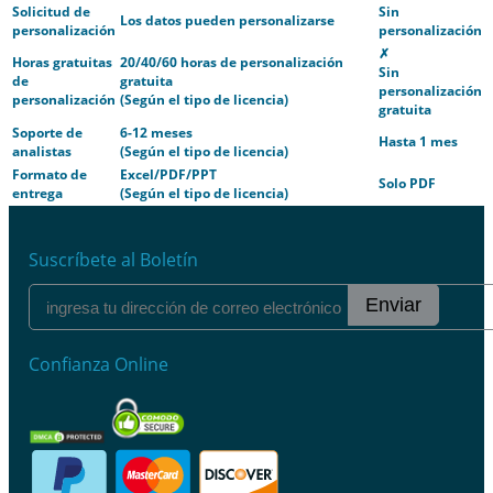
Solicitud de
Sin
Los datos pueden personalizarse
personalización
personalización
✗
Horas gratuitas
20/40/60 horas de personalización
Sin
de
gratuita
personalización
personalización
(Según el tipo de licencia)
gratuita
Soporte de
6-12 meses
Hasta 1 mes
analistas
(Según el tipo de licencia)
Formato de
Excel/PDF/PPT
Solo PDF
entrega
(Según el tipo de licencia)
Suscríbete al Boletín
Enviar
Confianza Online