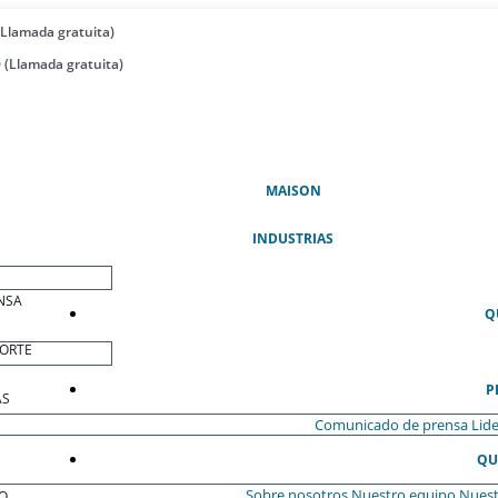
(Llamada gratuita)
 (Llamada gratuita)
(ACTUAL)
MAISON
INDUSTRIAS
NSA
Q
ORTE
P
AS
Comunicado de prensa
Lide
QU
Sobre nosotros
Nuestro equipo
Nuest
O