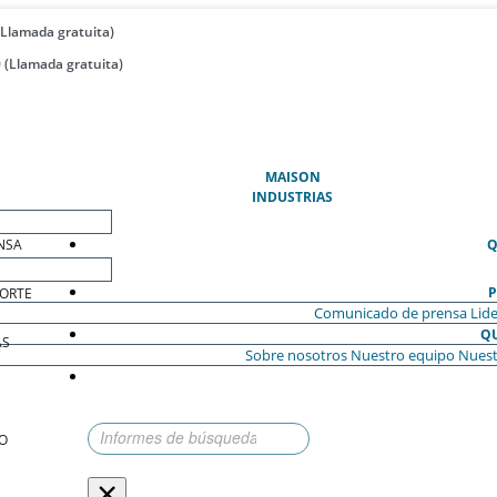
(Llamada gratuita)
 (Llamada gratuita)
(ACTUAL)
MAISON
INDUSTRIAS
NSA
Q
P
ORTE
Comunicado de prensa
Lide
Q
AS
Sobre nosotros
Nuestro equipo
Nuest
O
×