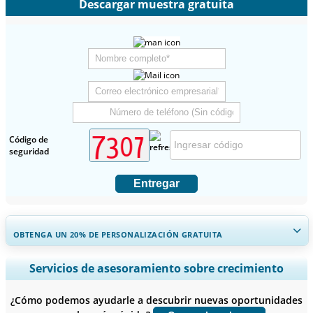
Descargar muestra gratuita
Código de
seguridad
Entregar
OBTENGA UN 20% DE PERSONALIZACIÓN GRATUITA
Ampliar la cobertura regional y por país, Análisis de segmentos,
Servicios de asesoramiento sobre crecimiento
Perfiles de empresas, Benchmarking competitivo, e información
sobre el usuario final.
¿Cómo podemos ayudarle a descubrir nuevas oportunidades