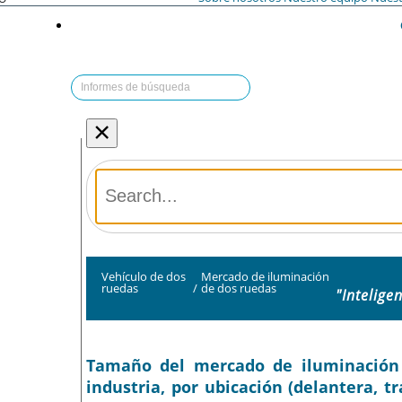
×
Vehículo de dos
Mercado de iluminación
ruedas
/
de dos ruedas
"Intelige
Tamaño del mercado de iluminación d
industria, por ubicación (delantera, tr