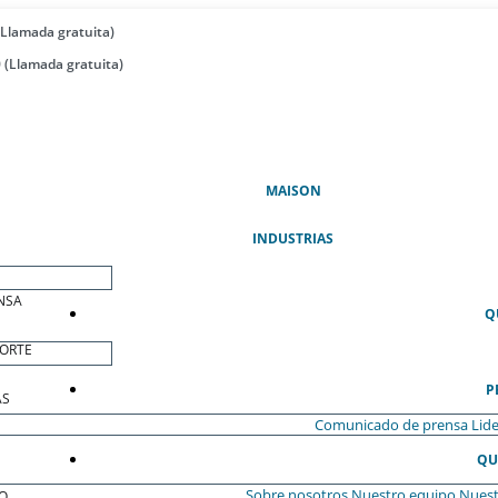
(Llamada gratuita)
 (Llamada gratuita)
(ACTUAL)
MAISON
INDUSTRIAS
NSA
Q
ORTE
P
AS
Comunicado de prensa
Lide
QU
Sobre nosotros
Nuestro equipo
Nuest
O