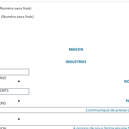
(Numéro sans frais)
 (Numéro sans frais)
(ACTUEL)
MAISON
INDUSTRIES
ENSE
NO
PORTS
P
ONS
Communiqué de presse
À propos de nous
Notre équipe
ION