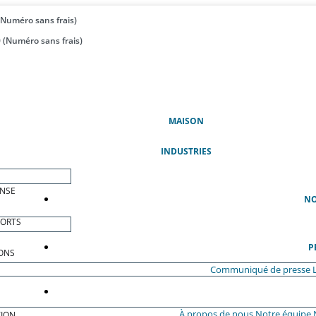
(Numéro sans frais)
 (Numéro sans frais)
(ACTUEL)
MAISON
INDUSTRIES
ENSE
NO
PORTS
P
ONS
Communiqué de presse
À propos de nous
Notre équipe
ION