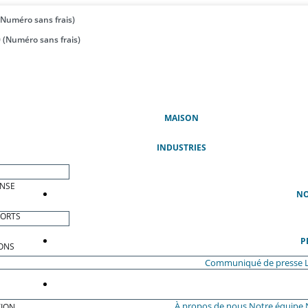
(Numéro sans frais)
 (Numéro sans frais)
(ACTUEL)
MAISON
INDUSTRIES
ENSE
NO
PORTS
P
ONS
Communiqué de presse
À propos de nous
Notre équipe
ION