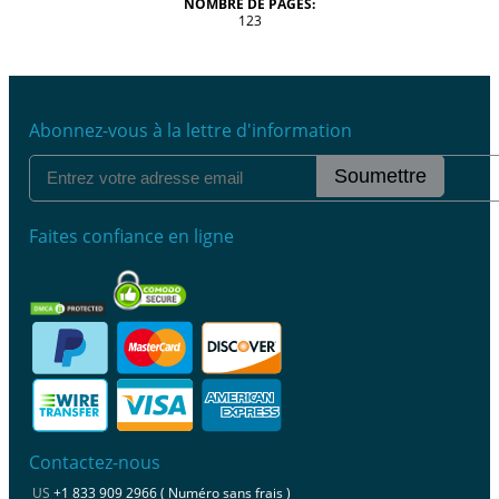
NOMBRE DE PAGES:
123
Abonnez-vous à la lettre d'information
Soumettre
Faites confiance en ligne
Contactez-nous
US
+1 833 909 2966 ( Numéro sans frais )