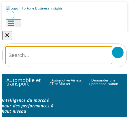
×
Automobile et
Automotive Airless
Demander une
transport
/
Tire Market
/
personnalisation
Intelligence du marché
pour des performances à
haut niveau