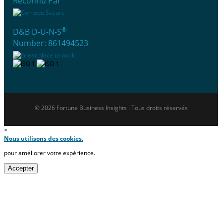
Reconnu Par
®
D&B D-U-N-S
Number: 861494523
© 2026 Fortune Business Insights . Tous droits réservés
×
Nous utilisons des cookies.
pour améliorer votre expérience.
Accepter