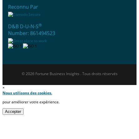
Reconnu Par
®
D&B D-U-N-S
Number: 861494523
© 2026 Fortune Business Insights . Tous droits réservés
×
Nous utilisons des cookies.
pour améliorer votre expérience.
Accepter