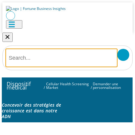
×
Dispositif
Cellular Health Screening
Demander une
médical
/
Market
/
personnalisation
Concevoir des stratégies de
croissance est dans notre
ADN