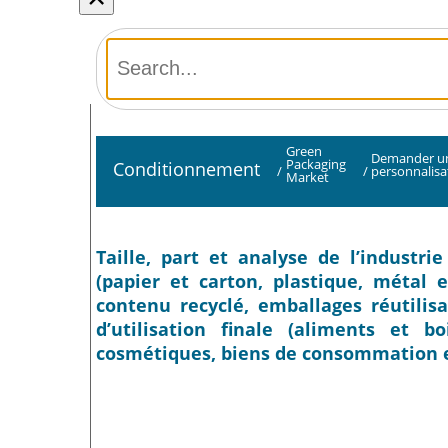
Green
Demander u
Packaging
Conditionnement
/
/
personnalisa
Market
Taille, part et analyse de l’industr
(papier et carton, plastique, métal 
contenu recyclé, emballages réutilis
d’utilisation finale (aliments et b
cosmétiques, biens de consommation et