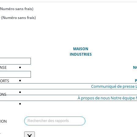
(Numéro sans frais)
 (Numéro sans frais)
(ACTUEL)
MAISON
INDUSTRIES
ENSE
N
P
PORTS
Communiqué de presse
ONS
À propos de nous
Notre équipe
ION
×
T