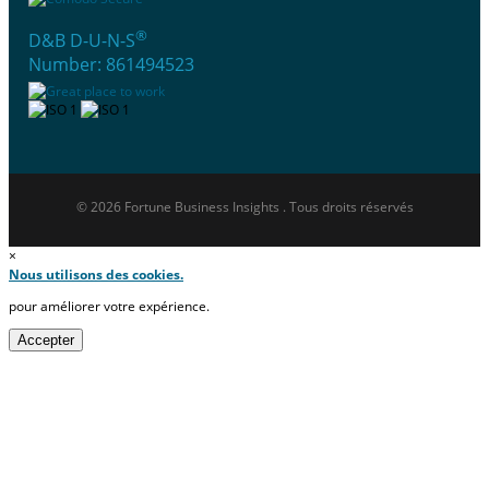
®
D&B D-U-N-S
Number: 861494523
© 2026 Fortune Business Insights . Tous droits réservés
×
Nous utilisons des cookies.
pour améliorer votre expérience.
Accepter