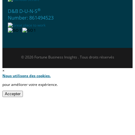
®
D&B D-U-N-S
Number: 861494523
© 2026 Fortune Business Insights . Tous droits réservés
×
Nous utilisons des cookies.
pour améliorer votre expérience.
Accepter