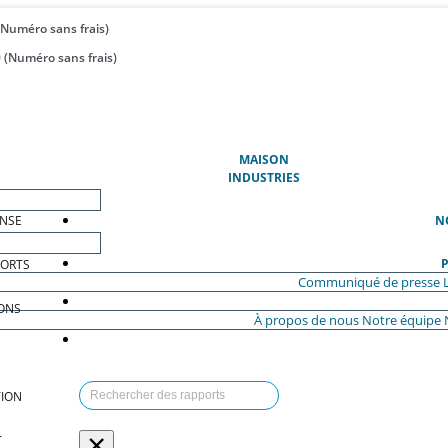
(Numéro sans frais)
 (Numéro sans frais)
(ACTUEL)
MAISON
INDUSTRIES
ENSE
N
P
PORTS
Communiqué de presse
ONS
À propos de nous
Notre équipe
ION
×
T