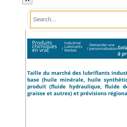
Produits
Industrial
Demander une
chimiques
Lubricants
Solu
/
/
personnalisation
en vrac
Market
à pr
Taille du marché des lubrifiants industr
base (huile minérale, huile synthéti
produit (fluide hydraulique, fluide 
graisse et autres) et prévisions région