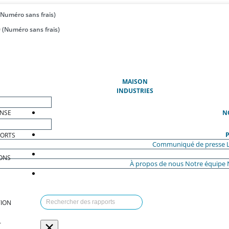
(Numéro sans frais)
 (Numéro sans frais)
(ACTUEL)
MAISON
INDUSTRIES
ENSE
N
P
PORTS
Communiqué de presse
ONS
À propos de nous
Notre équipe
ION
×
T