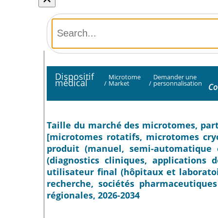
Dispositif
Microtome
Demander une
médical
/
Market
/
personnalisation
Co
Taille du marché des microtomes, part 
[microtomes rotatifs, microtomes cry
produit (manuel, semi-automatique 
(diagnostics cliniques, applications 
utilisateur final (hôpitaux et laborato
recherche, sociétés pharmaceutiques 
régionales, 2026-2034