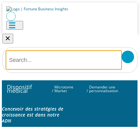
×
Dispositif
Microtome
Demander une
médical
/
Market
/
personnalisation
Concevoir des stratégies de
croissance est dans notre
ADN