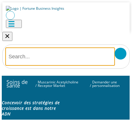
×
Soins de
Muscarinic Acetylcholine
Demander une
santé
/
Receptor Market
/
personnalisation
Concevoir des stratégies de
croissance est dans notre
ADN