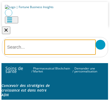
×
Soins de
Pharmaceutical Blockchain
Demander une
santé
/
Market
/
personnalisation
Concevoir des stratégies de
croissance est dans notre
ADN