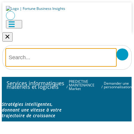
×
PREDICTIVE
Services informatiques
Demander une
MAINTENANCE
matériels et logiciels
/
/
personnalisation
Market
Stratégies intelligentes,
donnant une vitesse à votre
trajectoire de croissance