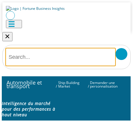
×
Automobile et
Ship Building
Demander une
transport
/
Market
/
personnalisation
Intelligence du marché
pour des performances à
haut niveau