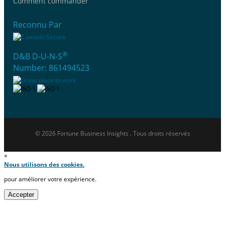
Comment commander
Reconnu Par
®
D&B D-U-N-S
Number: 861494523
© 2026 Fortune Business Insights . Tous droits réservés
×
Nous utilisons des cookies.
pour améliorer votre expérience.
Accepter