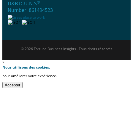
®
D&B D-U-N-S
Number: 861494523
© 2026 Fortune Business Insights . Tous droits réservés
×
Nous utilisons des cookies.
pour améliorer votre expérience.
Accepter