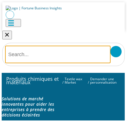
×
Produits chimiques et
Textile wax
Demander une
matériaux
/
Market
/
personnalisation
Solutions de marché
innovantes pour aider les
entreprises à prendre des
décisions éclairées