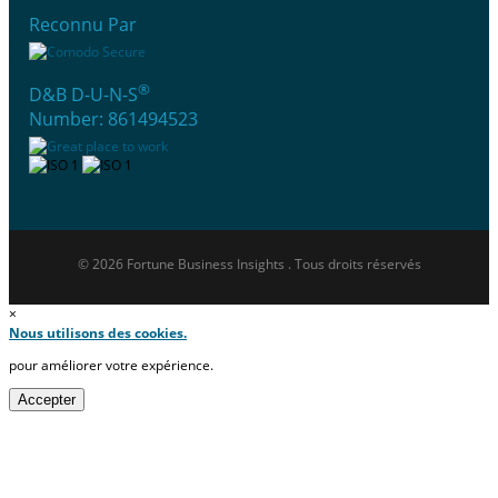
Reconnu Par
®
D&B D-U-N-S
Number: 861494523
© 2026 Fortune Business Insights . Tous droits réservés
×
Nous utilisons des cookies.
pour améliorer votre expérience.
Accepter