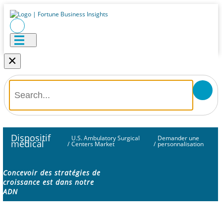
×
Dispositif
U.S. Ambulatory Surgical
Demander une
médical
/
Centers Market
/
personnalisation
Concevoir des stratégies de
croissance est dans notre
ADN