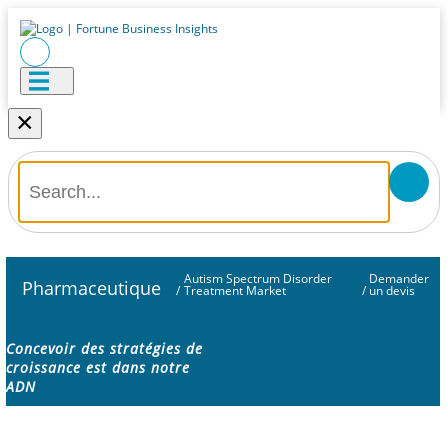
×
Autism Spectrum Disorder
Demander
Pharmaceutique
/
Treatment Market
/
un devis
Concevoir des stratégies de
croissance est dans notre
ADN