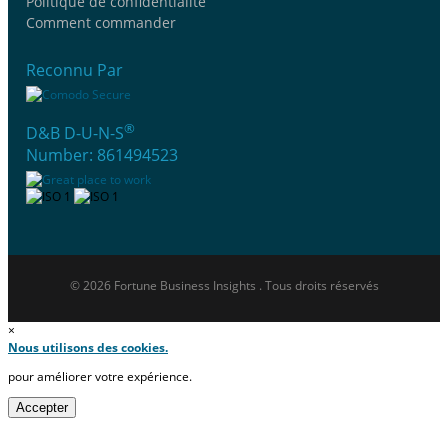
Politique de confidentialité
Comment commander
Reconnu Par
®
D&B D-U-N-S
Number: 861494523
© 2026 Fortune Business Insights . Tous droits réservés
×
Nous utilisons des cookies.
pour améliorer votre expérience.
Accepter