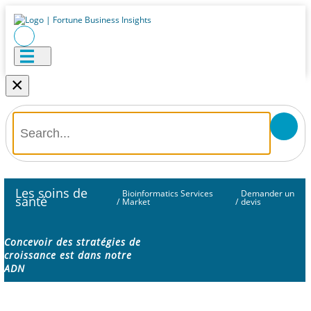
×
Les soins de
Bioinformatics Services
Demander un
santé
/
Market
/
devis
Concevoir des stratégies de
croissance est dans notre
ADN