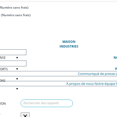
(Numéro sans frais)
 (Numéro sans frais)
(ACTUEL)
MAISON
INDUSTRIES
ENSE
N
P
PORTS
Communiqué de presse
ONS
À propos de nous
Notre équipe
ION
×
T