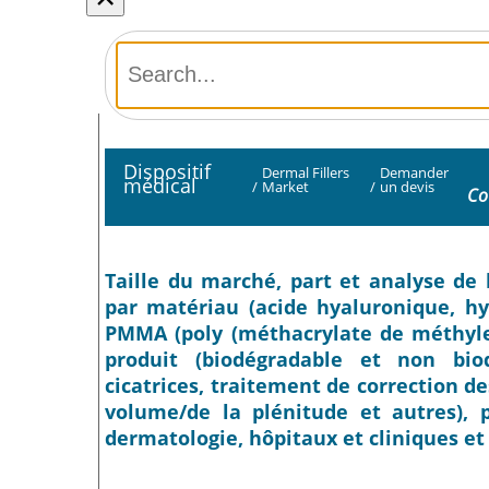
Dispositif
Dermal Fillers
Demander
médical
/
Market
/
un devis
Co
Taille du marché, part et analyse de
par matériau (acide hyaluronique, hyd
PMMA (poly (méthacrylate de méthyle))
produit (biodégradable et non biod
cicatrices, traitement de correction de
volume/de la plénitude et autres), pa
dermatologie, hôpitaux et cliniques et 