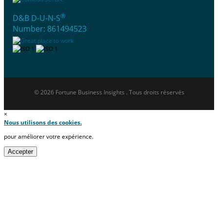
®
D&B D-U-N-S
Number: 861494523
© 2026 Fortune Business Insights . Tous droits réservés
×
Nous utilisons des cookies.
pour améliorer votre expérience.
Accepter