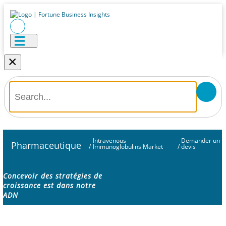
×
Intravenous
Demander un
Pharmaceutique
/
Immunoglobulins Market
/
devis
Concevoir des stratégies de
croissance est dans notre
ADN