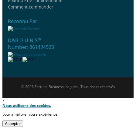
Politique de confidentialité
Comment commander
Reconnu Par
®
D&B D-U-N-S
Number: 861494523
© 2026 Fortune Business Insights . Tous droits réservés
×
Nous utilisons des cookies.
pour améliorer votre expérience.
Accepter