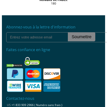
180
Abonnez-vous à la lettre d'information
Soumettre
Faites confiance en ligne
Contactez-nous
US
+1 833 909 2966 ( Numéro sans frais )