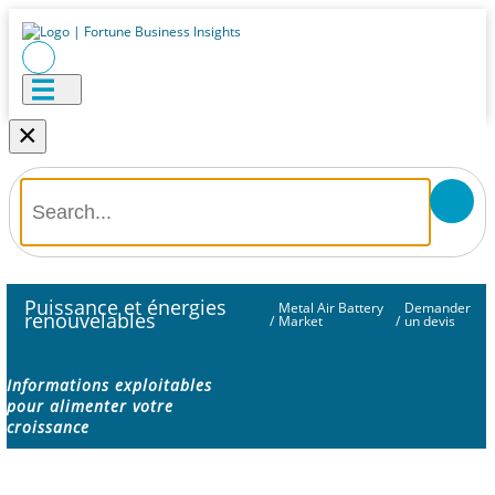
×
Puissance et énergies
Metal Air Battery
Demander
renouvelables
/
Market
/
un devis
Informations exploitables
pour alimenter votre
croissance