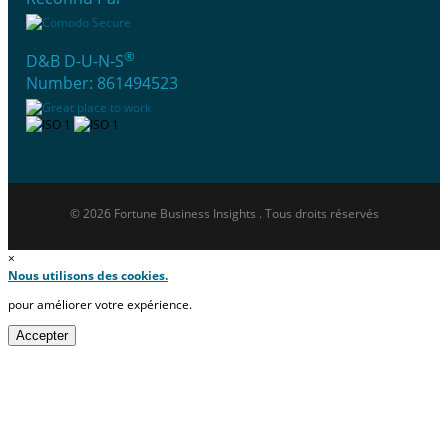
®
D&B D-U-N-S
Number: 861494523
© 2026 Fortune Business Insights . Tous droits réservés
×
Nous utilisons des cookies.
pour améliorer votre expérience.
Accepter