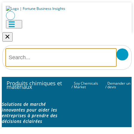
×
Produits chimiques et
Soy Chemicals
Demander un
matériaux
/
Market
/
devis
Solutions de marché
innovantes pour aider les
entreprises à prendre des
décisions éclairées