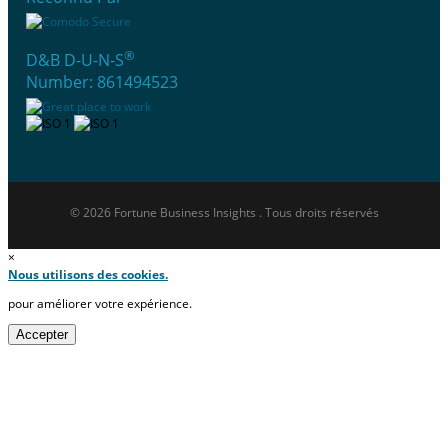
®
D&B D-U-N-S
Number: 861494523
© 2026 Fortune Business Insights . Tous droits réservés
×
Nous utilisons des cookies.
pour améliorer votre expérience.
Accepter