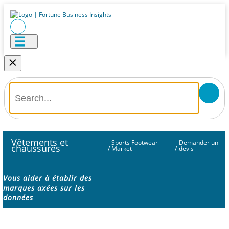
×
Vêtements et
Sports Footwear
Demander un
chaussures
/
Market
/
devis
Vous aider à établir des
marques axées sur les
données